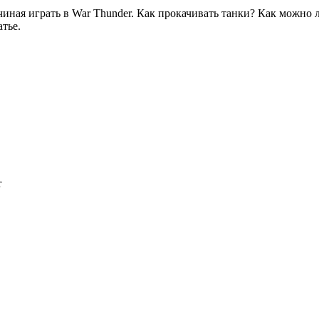
иная играть в War Thunder. Как прокачивать танки? Как можно л
тье.
r