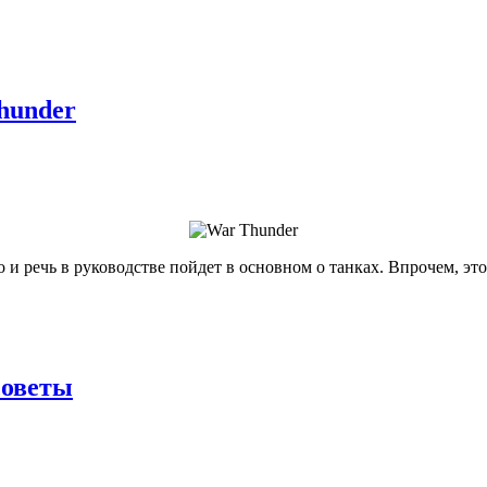
hunder
то и речь в руководстве пойдет в основном о танках. Впрочем, э
советы